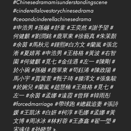
#Chinesedramamisunderstandingscene
#cinderellalovestorychinesedrama
#ceoandcinderellachinesedrama
#申浩男 #孫樾 #舒童 #王奕然 #謝予望 #
何健麒 #劉潤銘 #鹿單東 #徐藝真 #朱茉顏
#余茵 #馬秋元 #鍾熙#白方文 #蘭嵐 #張北
淅 #夏婧苒 #申浩男 #王格格 #黃波 #右智
園 #何健麒 #覓七 #金佳遇 #左一 #陳剛 #
於小琬 #孫樾 #鹿單東 #茍鈺浠 #陳政陽 #
馬小宇 #賈翼萱 #甄子琦 #滕澤文 #張集駿
#於婉兒 #蘭嵐 #趙慧楠 #王格格 #覓七 #
左一 #余茵 #孟娜 #遠霞 #曾輝 #韓雨彤
#forcedmarriage #帶球跑 #總裁追妻 #張詩
媛 #王凱沐 #白妍 #柯淳 #毛娜 #孟娜 #黃
文博 #周冰冰 #林籽蓉 #王彥鑫 #翟一瑩 #
宋彧佳 #孙晓慧
».