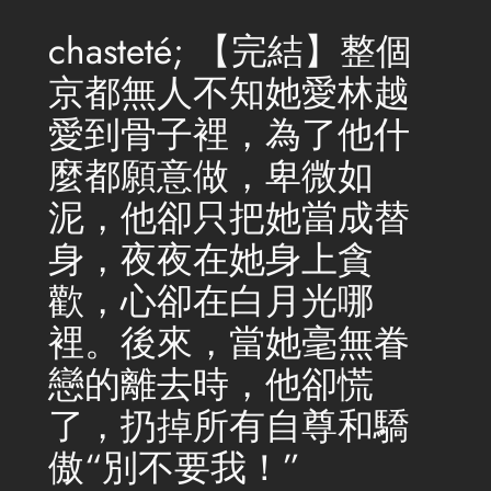
chasteté; 【完結】整個
京都無人不知她愛林越
愛到骨子裡，為了他什
麼都願意做，卑微如
泥，他卻只把她當成替
身，夜夜在她身上貪
歡，心卻在白月光哪
裡。後來，當她毫無眷
戀的離去時，他卻慌
了，扔掉所有自尊和驕
傲“別不要我！”