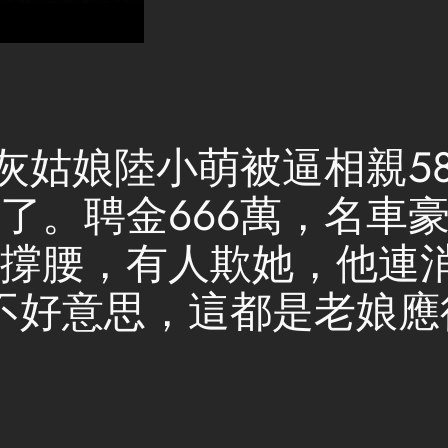
【完結】灰姑娘陸小萌被逼相親
了。聘金666萬，名車
撐腰，有人欺她，他連
好意思，這都是老娘應得的