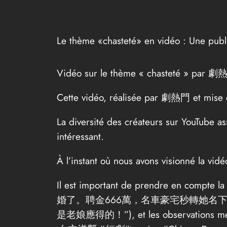
Le thème «chasteté» en vidéo : Une publ
Vidéo sur le thème « chasteté » par 
Cette vidéo, réalisée par 劇熱門 et mise e
La diversité des créateurs sur YouTube a
intéressant.
À l’instant où nous avons visionné la vidé
Il est important de prendre en
婚了。聘金666萬，名車豪宅秒轉她名
是老娘應得的！”), et les observations menti