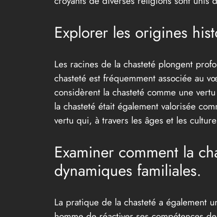
croyants de diverses religions sont uni
Explorer les origines hist
Les racines de la chasteté plongent profo
chasteté est fréquemment associée au vœu 
considèrent la chasteté comme une vertu es
la chasteté était également valorisée com
vertu qui, à travers les âges et les cultu
Examiner comment la chast
dynamiques familiales.
La pratique de la chasteté a également un
homme de réactiver ses compétences de sé