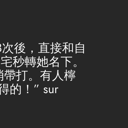
58次後，直接和自
豪宅秒轉她名下。
消帶打。有人檸
！” sur