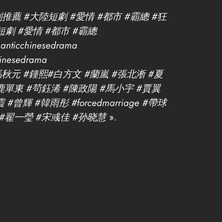
推薦 #大陸短劇 #愛情 #都市 #霸總 #狂
短劇 #愛情 #都市 #霸總
anticchinesedrama
hinesedrama
馬秋元 #鍾熙#白方文 #蘭嵐 #張北淅 #夏
#鹿單東 #茍鈺浠 #陳政陽 #馬小宇 #賈翼
輝 #韓雨彤 #forcedmarriage #帶球
 #翟一瑩 #宋彧佳 #孙晓慧
».