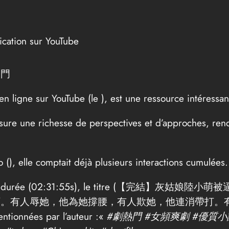
ication sur YouTube
劇熱門
n ligne sur YouTube (le
), est une ressource intéressan
ssure une richesse de perspectives et d’approches, re
o (
), elle comptait déjà plusieurs interactions cumulée
 compte la durée (02:31:55s), le titre (
下。有人辱她，他為她撐腰，有人欺她，他連消帶打。
onnées par l’auteur :«
#劇熱門 #女頻爽劇 #優質小