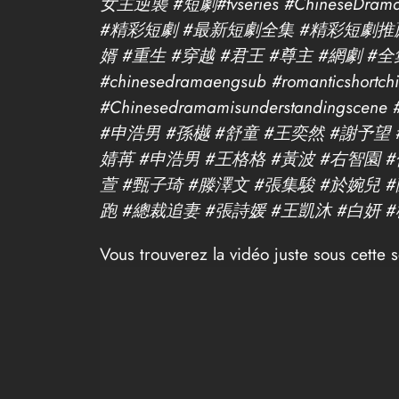
女主逆襲 #短劇#tvseries #ChineseDrama #tv
#精彩短劇 #最新短劇全集 #精彩短劇推薦,
婿 #重生 #穿越 #君王 #尊主 #網劇 
#chinesedramaengsub #romanticshortch
#Chinesedramamisunderstandingscene #c
#申浩男 #孫樾 #舒童 #王奕然 #謝予望
婧苒 #申浩男 #王格格 #黃波 #右智園 #
萱 #甄子琦 #滕澤文 #張集駿 #於婉兒 #蘭嵐
跑 #總裁追妻 #張詩媛 #王凱沐 #白妍 
Vous trouverez la vidéo juste sous cette s