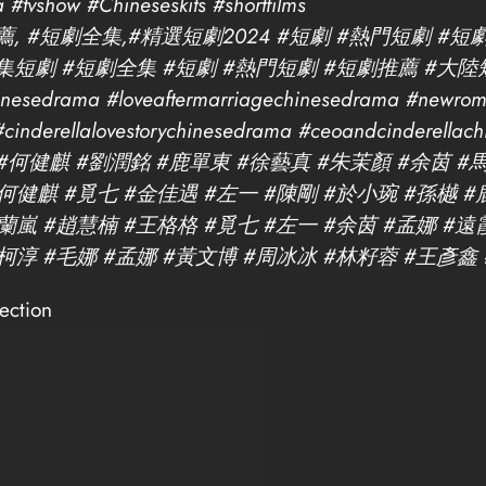
show #Chineseskits #shortfilms
 #短劇全集,#精選短劇2024 #短劇 #熱門短劇 #短劇
#全集短劇 #短劇全集 #短劇 #熱門短劇 #短劇推薦 #大陸
inesedrama #loveaftermarriagechinesedrama #newrom
inderellalovestorychinesedrama #ceoandcinderellac
 #何健麒 #劉潤銘 #鹿單東 #徐藝真 #朱茉顏 #余茵 #
何健麒 #覓七 #金佳遇 #左一 #陳剛 #於小琬 #孫樾 
 #趙慧楠 #王格格 #覓七 #左一 #余茵 #孟娜 #遠霞 #曾
#柯淳 #毛娜 #孟娜 #黃文博 #周冰冰 #林籽蓉 #王彥鑫
ection