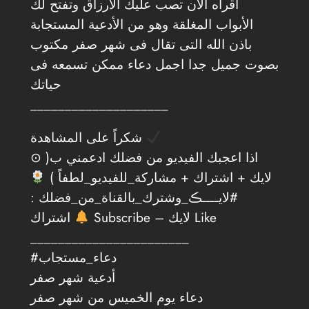
أقرأه الان تصب عليك الأرزاق وتفتح لك
الأبواب المغلقة وهو من الأدعية المستجابة
باذن الله التى تقال فى شهر صفر مكتوب
بصوت جميل جدا اجمل دعاء ممكن تسمعه فى
حياتك
____________________
شكراً على المشاهدة
⊙ اذا اعجبك الفيديو من فضلك ادعمني ب(
لايك + اشتراك + مشاركة_للفيديو_لطفاً )
#لايــــڪ_وشترك_بالقناة_من_فضلك :
Subscribe – لايك Like
اشتراك
_______________________
#دعاء_مستجاب
أدعية شهر صفر
دعاء يوم الخميس من شهر صفر