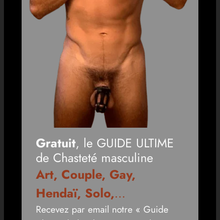
Gratuit
, le GUIDE ULTIME
de Chasteté masculine
Art, Couple, Gay,
Hendaï, Solo,
…
Recevez par email notre « Guide