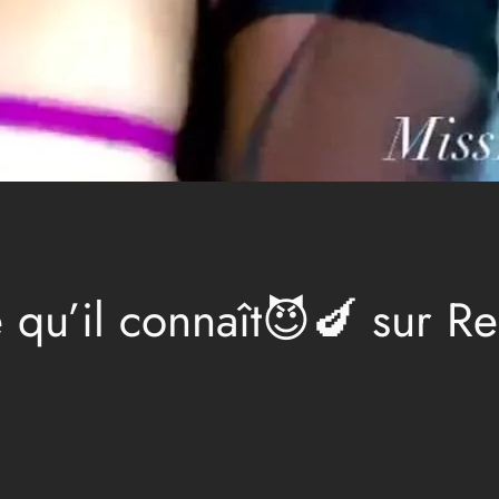
e qu’il connaît😈🍆 sur Re