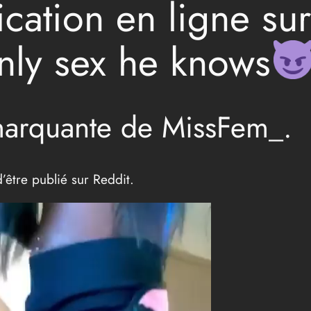
cation en ligne sur
only sex he knows
marquante de MissFem_.
être publié sur Reddit.