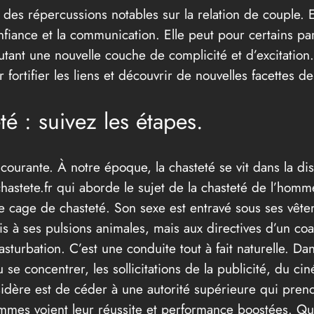
r des répercussions notables sur la relation de couple. 
nfiance et la communication. Elle peut pour certains par
utant une nouvelle couche de complicité et d’excitation.
 fortifier les liens et découvrir de nouvelles facettes de 
é : suivez les étapes.
ourante. À notre époque, la chasteté se vit dans la di
chastete.fr qui aborde le sujet de la chasteté de l’ho
cage de chasteté. Son sexe est entravé sous ses vête
mis à ses pulsions animales, mais aux directives d’un 
a masturbation. C’est une conduite tout à fait naturelle
 se concentrer, les sollicitations de la publicité, du c
sidère est de céder à une autorité supérieure qui prend
mes voient leur réussite et performance boostées. Qu’il 