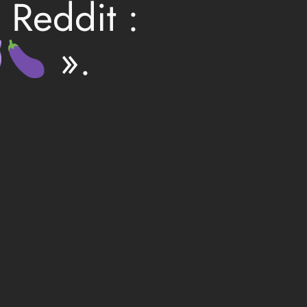
 Reddit :
».