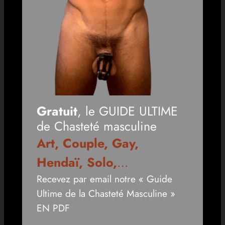
Gratuit
, le GUIDE ULTIME
de Chasteté masculine
Art, Couple, Gay,
Hendaï, Solo,
…
Recevez par email notre « Guide
Ultime de la Chasteté Masculine »
EN PDF