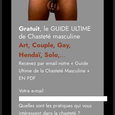
Gratuit
, le GUIDE ULTIME
de Chasteté masculine
Art, Couple, Gay,
Hendaï, Solo,
…
Recevez par email notre « Guide
Ultime de la Chasteté Masculine »
EN PDF
Votre e-mail
Quelles sont les pratiques qui vous
intéressent dans la chasteté ?