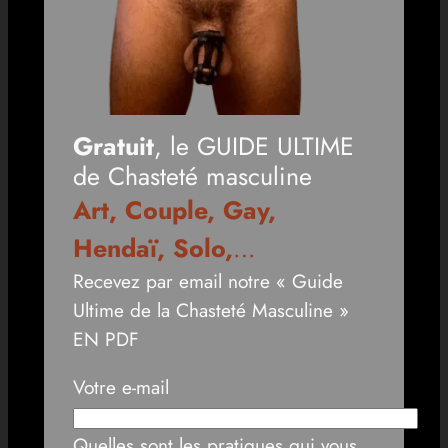
Gratuit
, le GUIDE ULTIME
de Chasteté masculine
Art, Couple, Gay,
Hendaï, Solo,
…
Recevez par email notre « Guide
Ultime de la Chasteté Masculine »
EN PDF
Votre e-mail
Quelles sont les pratiques qui vous