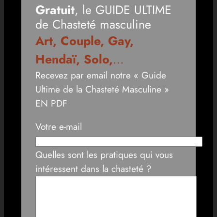
Gratuit
, le GUIDE ULTIME
de Chasteté masculine
Art, Couple, Gay,
Hendaï, Solo,
…
Recevez par email notre « Guide
Ultime de la Chasteté Masculine »
EN PDF
Votre e-mail
Quelles sont les pratiques qui vous
intéressent dans la chasteté ?