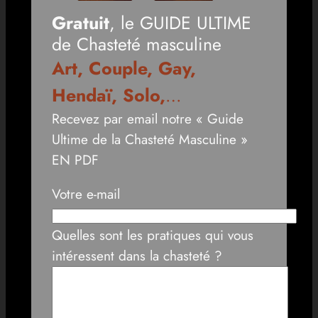
Gratuit
, le GUIDE ULTIME
de Chasteté masculine
Art, Couple, Gay,
Hendaï, Solo,
…
Recevez par email notre « Guide
Ultime de la Chasteté Masculine »
EN PDF
Votre e-mail
Quelles sont les pratiques qui vous
intéressent dans la chasteté ?