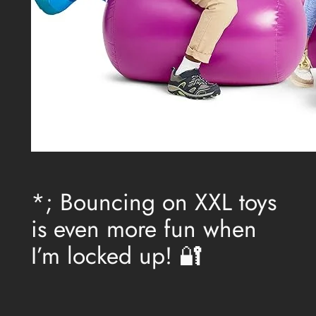
*; Bouncing on XXL toys
is even more fun when
I’m locked up! 🔐