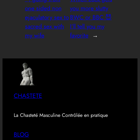
one sided non
you more slutty
ejaculatory sex to
BWC or BBC 😈
sacred sex with
I’ll tell you my
my wife
favorite
→
CHASTETE
La Chasteté Masculine Contrôlée en pratique
BLOG