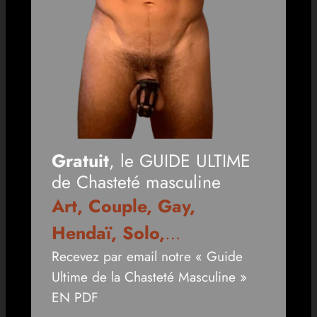
Gratuit
, le GUIDE ULTIME
de Chasteté masculine
Art, Couple, Gay,
Hendaï, Solo,
…
Recevez par email notre « Guide
Ultime de la Chasteté Masculine »
EN PDF