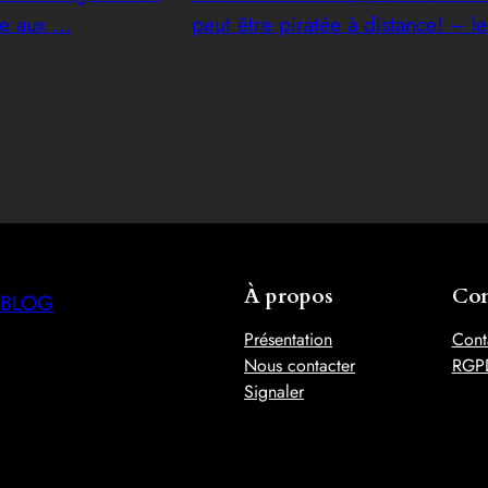
le aux …
peut être piratée à distance! – l
À propos
Con
BLOG
Présentation
Cont
Nous contacter
RGP
Signaler