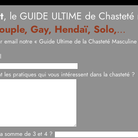
t
, le GUIDE ULTIME de Chasteté 
ouple, Gay, Hendaï, Solo,
…
r email notre « Guide Ultime de la Chasteté Masculin
l
t les pratiques qui vous intéressent dans la chasteté ?
 la somme de 3 et 4 ?