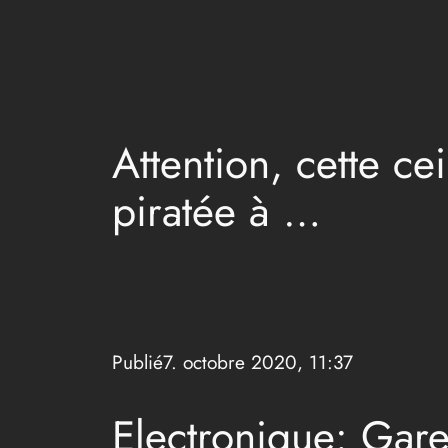
Aller
au
contenu
Attention, cette ce
piratée à …
Publié
7. octobre 2020, 11:37
Electronique
:
Gare