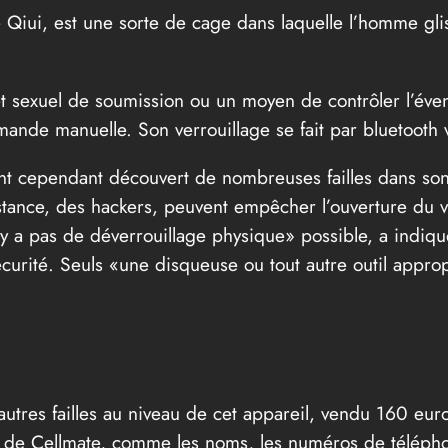
e Qiui, est une sorte de cage dans laquelle l’homme glis
t sexuel de soumission ou un moyen de contrôler l’évent
nde manuelle. Son verrouillage se fait par bluetooth 
nt cependant découvert de nombreuses failles dans son
ance, des hackers, peuvent empêcher l’ouverture du ver
l n’y a pas de déverrouillage physique» possible, a indi
curité. Seuls «une disqueuse ou tout autre outil appropr
tres failles au niveau de cet appareil, vendu 160 euros 
rs de Cellmate, comme les noms, les numéros de téléphon