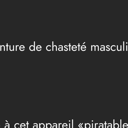
inture de chasteté mascul
 à cet appareil «piratable