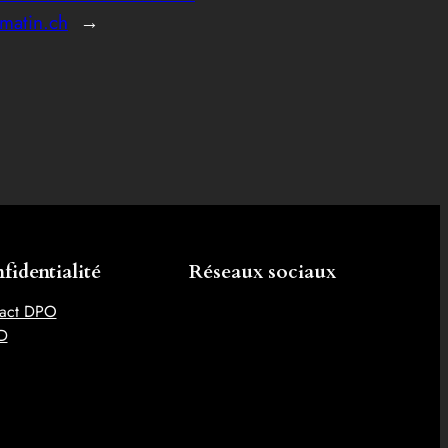
ematin.ch
→
fidentialité
Réseaux sociaux
act DPO
D