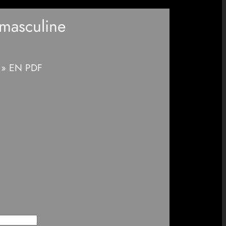
masculine
e » EN PDF