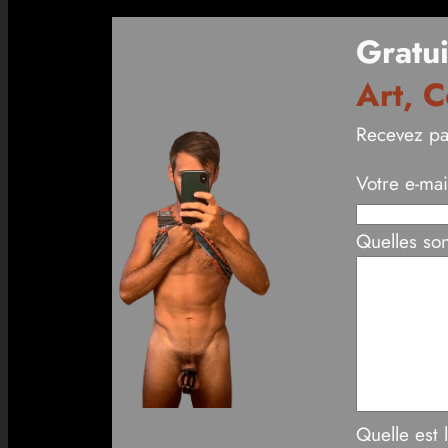
Gratui
Art, C
Recevez pa
Votre e-mai
Quelles son
Quelle est