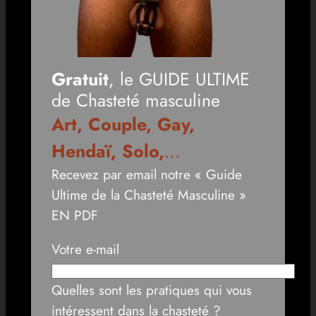
Gratuit
, le GUIDE ULTIME
de Chasteté masculine
Art, Couple, Gay,
Hendaï, Solo,
…
Recevez par email notre « Guide
Ultime de la Chasteté Masculine »
EN PDF
Votre e-mail
Quelles sont les pratiques qui vous
intéressent dans la chasteté ?