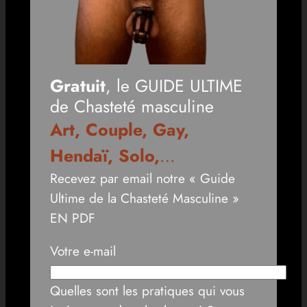
Gratuit
, le GUIDE ULTIME
de Chasteté masculine
Art, Couple, Gay,
Hendaï, Solo,
…
Recevez par email notre « Guide
Ultime de la Chasteté Masculine »
EN PDF
Votre e-mail
Quelles sont les pratiques qui vous