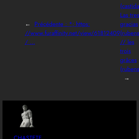
(castid
Las tre
←
Précédente :
*; https:
gracias
//www.furaffinity.net/view/61812409
(rubens
/ …
// les
trois
grâces
(rubens
→
CHASTETE