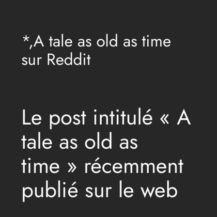
Aller
au
*,A tale as old as time
contenu
sur Reddit
Le post intitulé « A
tale as old as
time » récemment
publié sur le web