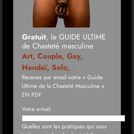
Gratuit
, le GUIDE ULTIME
de Chasteté masculine
Art, Couple, Gay,
Hendaï, Solo,
…
Recevez par email notre « Guide
Ultime de la Chasteté Masculine »
EN PDF
Votre e-mail
Quelles sont les pratiques qui vous