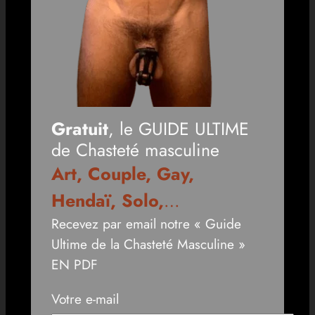
Gratuit
, le GUIDE ULTIME
de Chasteté masculine
Art, Couple, Gay,
Hendaï, Solo,
…
Recevez par email notre « Guide
Ultime de la Chasteté Masculine »
EN PDF
Votre e-mail