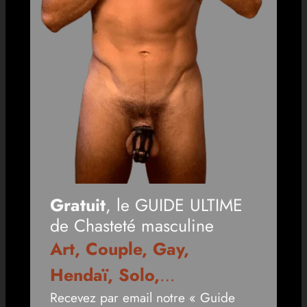
Gratuit
, le GUIDE ULTIME
de Chasteté masculine
Art, Couple, Gay,
Hendaï, Solo,
…
Recevez par email notre « Guide