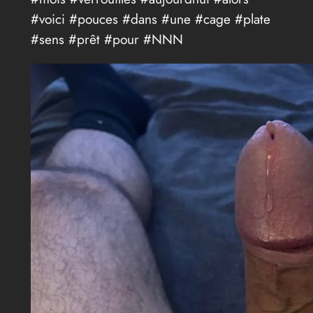
#voici #pouces #dans #une #cage #plate
#sens #prêt #pour #NNN