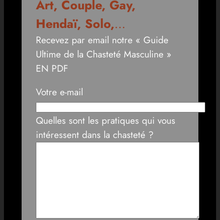
Art, Couple, Gay,
Hendaï, Solo,
…
Recevez par email notre « Guide
Ultime de la Chasteté Masculine »
EN PDF
Votre e-mail
Quelles sont les pratiques qui vous
intéressent dans la chasteté ?