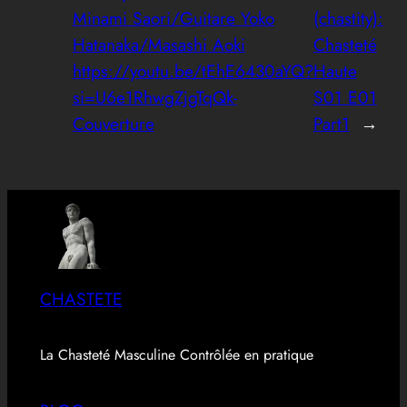
Minami Saori/Guitare Yoko
(chastity):
Hatanaka/Masashi Aoki
Chasteté
https://youtu.be/tEhE6430aYQ?
Haute
si=U6e1RhwgZjgTqQk-
S01 E01
Couverture
Part1
→
CHASTETE
La Chasteté Masculine Contrôlée en pratique