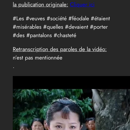
la publication originale:
Cliquer ici
#Les #veuves #société #féodale #étaient
#misérables #quelles #devaient #porter
#des #pantalons #chasteté
Retranscription des paroles de la vidéo:
n’est pas mentionnée
.