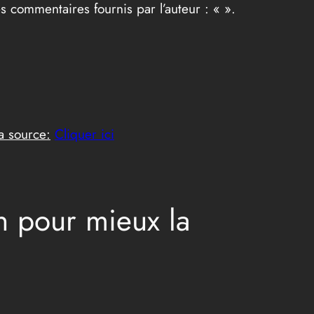
taires fournis par l’auteur : «
».
la source:
Cliquer ici
n pour mieux la