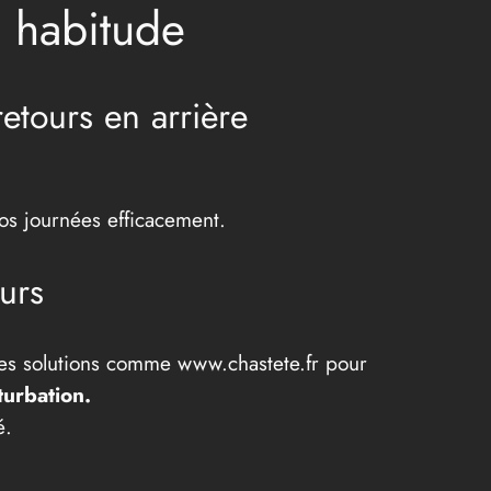
 habitude
etours en arrière
os journées efficacement.
ours
ures solutions comme www.chastete.fr pour
turbation.
é.