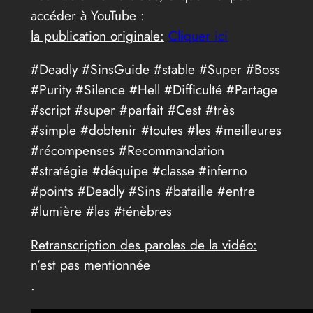
accéder à YouTube :
la publication originale:
Cliquer ici
#Deadly #SinsGuide #stable #Super #Boss
#Purity #Silence #Hell #Difficulté #Partage
#script #super #parfait #Cest #très
#simple #dobtenir #toutes #les #meilleures
#récompenses #Recommandation
#stratégie #déquipe #classe #inferno
#points #Deadly #Sins #bataille #entre
#lumière #les #ténèbres
Retranscription des paroles de la vidéo:
n’est pas mentionnée
.