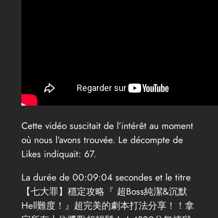
Cette vidéo suscitait de l’intérêt au moment
où nous l’avons trouvée. Le décompte de
Likes indiquait: 67.
La durée de 00:09:04 secondes et le titre
【七大罪】穩定攻略『 超Boss純潔&沉默
Hell難度！』超完美的劇本打法分享！！拿