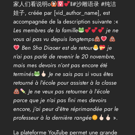
家人们看说明o
‖#沙雕语录 #纯洁
娃子, créée par [vid_author_name], est
accompagnée de la description suivante :«
Les membres de la famille
je ne
vous ai pas vu depuis longtemps
Ben Sha Diaoer est de retour
je
n’ai pas parlé de revenir le 20 novembre,
mais mes devoirs n’ont pas encore été
terminés
Je ne sais pas si vous êtes
retourné à l’école pour assister à la classe
Je ne veux pas retourner à l’école
parce que je n’ai pas fini mes devoirs
encore, j’ai peur d’être réprimandée par le
professeur à la dernière rangée
».
La plateforme YouTube permet une grande