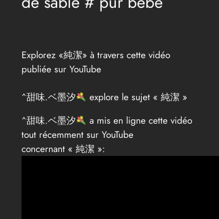
de sable # pur bébé
Explorez «純潔» à travers cette vidéo
publiée sur YouTube
^甜味.ベ墨汐
explore le sujet « 純潔 »
^甜味.ベ墨汐
a mis en ligne cette vidéo
tout récemment sur YouTube
concernant « 純潔 »: