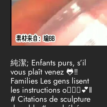
純潔; Enfants purs, s’il
vous plaît venez 🐸‼
️Families Les gens lisent
les instructions o🙆🏻‍♀💕‖
# Citations de sculpture