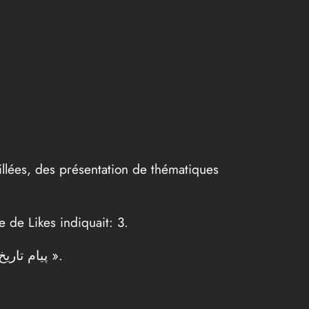
illées, des présentation de thématiques
e de Likes indiquait: 3.
پیام تار «
در این برنامه #استاد رستمی به ادامه بحث پیرامون تحلیل وقایع #تاریخی صدر #اسلام می پردازند
».