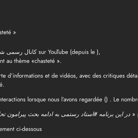
steté »
Une vidéo, partagée par کانال رسمی شبکه جهانی ولایت sur YouTube (depuis le
),
ent au thème «chasteté ».
te d’informations et de vidéos, avec des critiques déta
é.
nteractions lorsque nous l’avons regardée (
) . Le nombr
یخ
tement ci-dessous